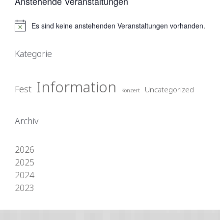
Anstehende Veranstaltungen
Es sind keine anstehenden Veranstaltungen vorhanden.
H
i
n
Kategorie
w
e
i
Information
s
Fest
Uncategorized
Konzert
Archiv
2026
2025
2024
2023