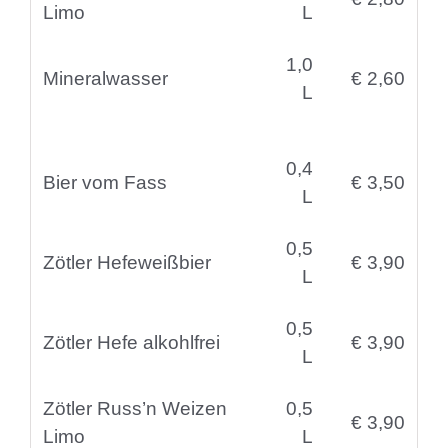
Limo
L
1,0
Mineralwasser
€ 2,60
L
0,4
Bier vom Fass
€ 3,50
L
0,5
Zötler Hefeweißbier
€ 3,90
L
0,5
Zötler Hefe alkohlfrei
€ 3,90
L
Zötler Russ’n Weizen
0,5
€ 3,90
Limo
L