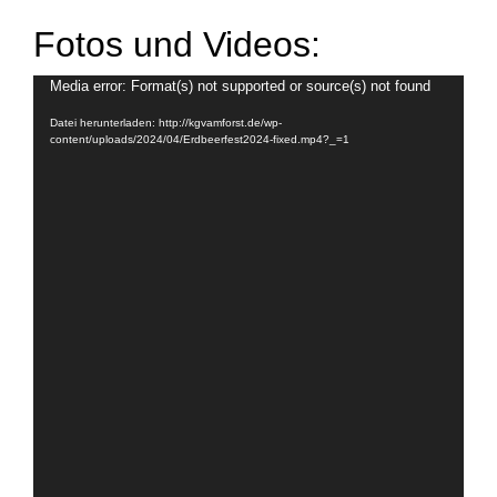
Fotos und Videos:
Video-
Media error: Format(s) not supported or source(s) not found
Player
Datei herunterladen: http://kgvamforst.de/wp-
content/uploads/2024/04/Erdbeerfest2024-fixed.mp4?_=1