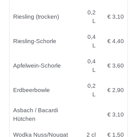
0,2
Riesling (trocken)
€ 3,10
L
0,4
Riesling-Schorle
€ 4,40
L
0,4
Apfelwein-Schorle
€ 3,60
L
0,2
Erdbeerbowle
€ 2,90
L
Asbach / Bacardi
€ 3,10
Hütchen
Wodka Nuss/Nougat
2 cl
€ 1,50