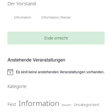
Der Vorstand
Information
Information
,
Wasser
Ende erreicht
Anstehende Veranstaltungen
Es sind keine anstehenden Veranstaltungen vorhanden.
H
i
n
Kategorie
w
e
i
Information
s
Fest
Uncategorized
Konzert