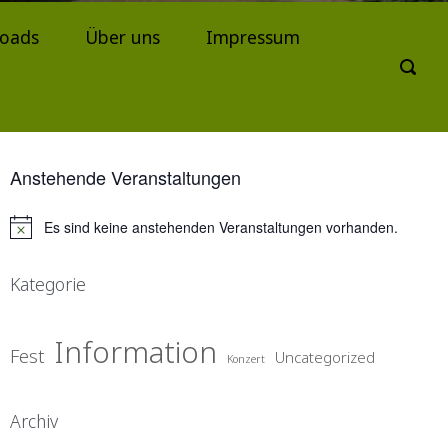
oads
Über uns
Impressum
Anstehende Veranstaltungen
Es sind keine anstehenden Veranstaltungen vorhanden.
H
i
n
Kategorie
w
e
i
Information
s
Fest
Uncategorized
Konzert
Archiv