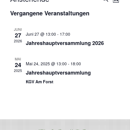
V
L
u
e
D
i
e
Vergangene Veranstaltungen
c
a
s
r
h
t
t
r
a
e
u
e
JUNI
27
Juni 27 @ 13:00
-
17:00
n
m
a
2026
w
Jahreshauptversammlung 2026
s
ä
n
t
h
MAI
l
24
a
Mai 24, 2025 @ 13:00
-
18:00
s
e
2025
Jahreshauptversammlung
l
n
t
KGV Am Forst
t
.
u
a
n
l
g
A
t