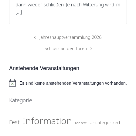
dann wieder schließen. Je nach Witterung wird im
[…]
Jahreshauptversammlung 2026
Schloss an den Toren
Anstehende Veranstaltungen
Es sind keine anstehenden Veranstaltungen vorhanden.
H
i
n
Kategorie
w
e
i
Information
s
Fest
Uncategorized
Konzert