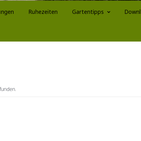
ungen
Ruhezeiten
Gartentipps
Downl
efunden.